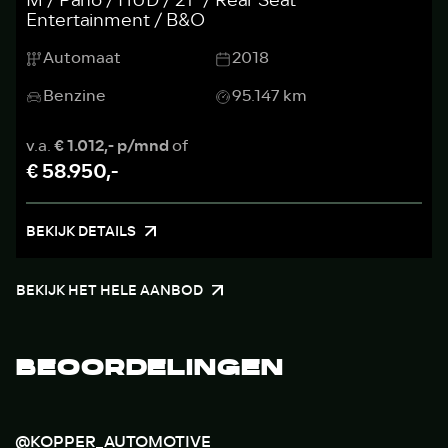
M / Pano / HUD / 21'' / Rear Seat
Entertainment / B&O
Automaat
2018
Benzine
95.147 km
v.a.
€ 1.012,- p/mnd
of
€ 58.950,-
BEKIJK DETAILS
BEKIJK HET HELE AANBOD
BEOORDELINGEN
@KOPPER_AUTOMOTIVE