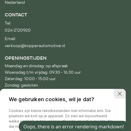
Nederland
CONTACT
Tel:
024-2120920
Email:
verkoop@kopperautomotive.nl
OPENINGSTIJDEN
Maandag en dinsdag: op afspraak
Woensdag t/m vrijdag: 09.30 - 16.30 uur
Zaterdag: 10.00 - 15.00 uur
Zondag: gesloten
Voor afspraken buiten onze openingstijden verzoeken wij je
We gebruiken cookies, wil je dat?
vriendelijk telefonisch contact op te nemen.
Cookies zijn kleine tekstbestanden met informatie erin. Die
plaatsen we kort op je apparaat. Zo zien we bijvoorbeeld
welke pagina’s je zag, waar je afhaakte en wat je invulde. Op
die manier hebben wij informatie waar we jouw
Privacy policy