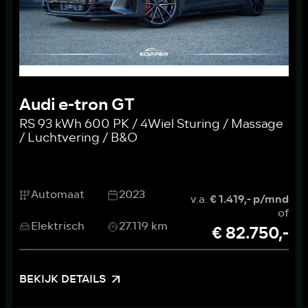
Audi e-tron GT
RS 93 kWh 600 PK / 4Wiel Sturing / Massage
/ Luchtvering / B&O
Automaat
2023
v.a.
€ 1.419,- p/mnd
of
Elektrisch
27.119 km
€ 82.750,-
BEKIJK DETAILS