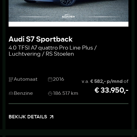
Audi S7 Sportback
4.0 TFSI A7 quattro Pro Line Plus /
Luchtvering / RS Stoelen
Automaat
2016
v.a.
€ 582,- p/mnd
of
€ 33.950,-
Benzine
186.517 km
BEKIJK DETAILS