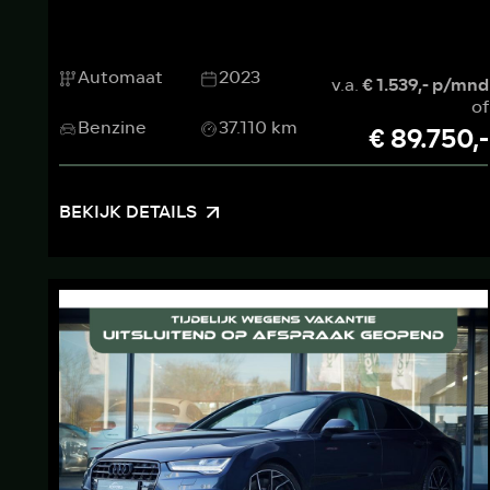
Automaat
2023
v.a.
€ 1.539,- p/mnd
of
Benzine
37.110 km
€ 89.750,-
BEKIJK DETAILS