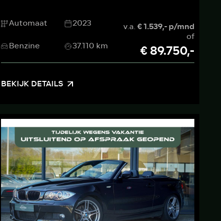
Automaat
2023
v.a.
€ 1.539,- p/mnd
of
Benzine
37.110 km
€ 89.750,-
BEKIJK DETAILS