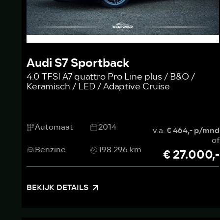
Audi S7 Sportback
4.0 TFSI A7 quattro Pro Line plus / B&O /
Keramisch / LED / Adaptive Cruise
Automaat
2014
v.a.
€ 464,- p/mnd
of
Benzine
198.296 km
€ 27.000,-
BEKIJK DETAILS