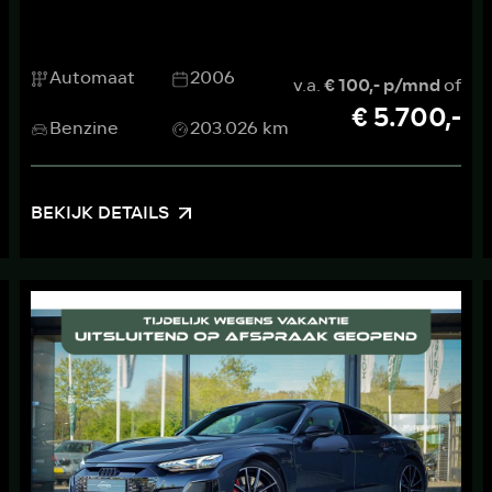
Automaat
2006
v.a.
€ 100,- p/mnd
of
€ 5.700,-
Benzine
203.026 km
BEKIJK DETAILS