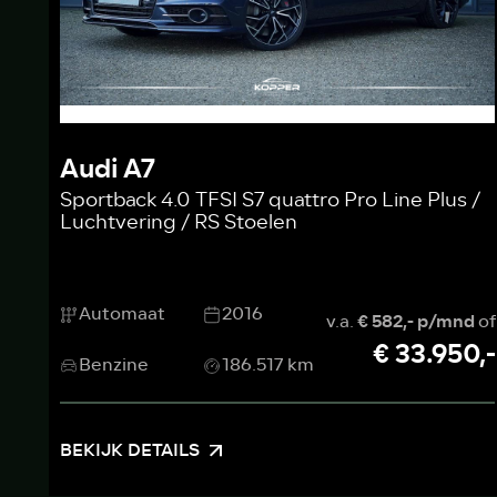
Audi A7
Sportback 4.0 TFSI S7 quattro Pro Line Plus /
Luchtvering / RS Stoelen
Automaat
2016
v.a.
€ 582,- p/mnd
of
€ 33.950,-
Benzine
186.517 km
BEKIJK DETAILS