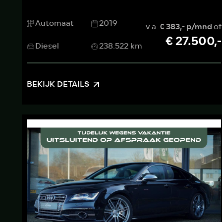
Automaat
2019
v.a.
€ 383,- p/mnd
of
€ 27.500,-
Diesel
238.522 km
BEKIJK DETAILS