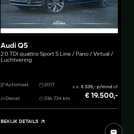
Audi Q5
2.0 TDI quattro Sport S Line / Pano / Virtual /
Luchtvering
Automaat
2017
v.a.
€ 335,- p/mnd
of
€ 19.500,-
Diesel
336.734 km
BEKIJK DETAILS