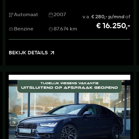
Automaat
2007
v.a.
€ 280,- p/mnd
of
€ 16.250,-
Benzine
87.674 km
BEKIJK DETAILS