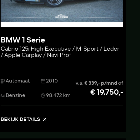
BMW 1 Serie
Cabrio 125i High Executive / M-Sport / Leder
/ Apple Carplay / Navi Prof
Automaat
2010
v.a.
€ 339,- p/mnd
of
€ 19.750,-
Benzine
98.472 km
BEKIJK DETAILS