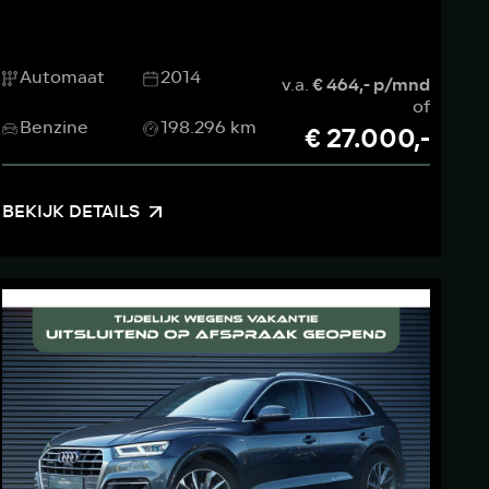
Automaat
2014
v.a.
€ 464,- p/mnd
of
Benzine
198.296 km
€ 27.000,-
BEKIJK DETAILS