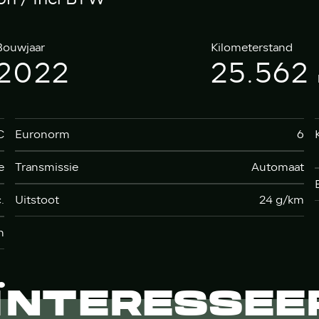
Bouwjaar
Kilometerstand
2022
25.562
C
Euronorm
6
e
Transmissie
Automaat
.
Uitstoot
24 g/km
h
ÏNTERESSEE