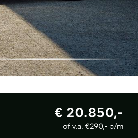
€ 20.850,-
of v.a. €290,- p/m