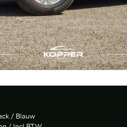
ck / Blauw
on / Incl BTW