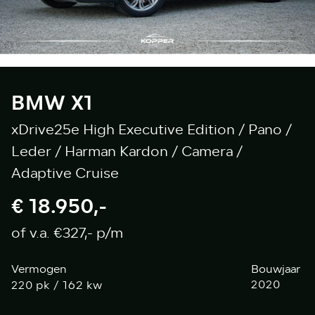
BMW X1
xDrive25e High Executive Edition / Pano /
Leder / Harman Kardon / Camera /
Adaptive Cruise
€ 18.950,-
of v.a. €327,- p/m
Vermogen
Bouwjaar
pk / 162 kw
2020
220