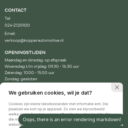
CONTACT
Tel:
024-2120920
Email:
verkoop@kopperautomotive.nl
OPENINGSTIJDEN
Maandag en dinsdag: op afspraak
Woensdag t/m vrijdag: 09.30 - 16.30 uur
Zaterdag: 10.00 - 15.00 uur
Zondag: gesloten
Voor afspraken buiten onze openingstijden verzoeken wij je
We gebruiken cookies, wil je dat?
vriendelijk telefonisch contact op te nemen.
Cookies zijn kleine tekstbestanden met informatie erin. Die
plaatsen we kort op je apparaat. Zo zien we bijvoorbeeld
welke pagina’s je zag, waar je afhaakte en wat je invulde. Op
die manier hebben wij informatie waar we jouw
Privacy policy
websitebezoek beter mee maken. Handig toch? Natuurlijk