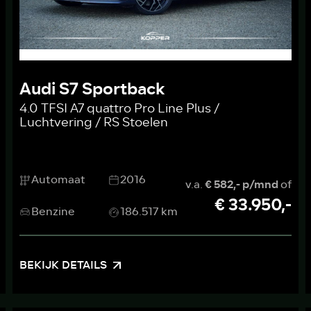
Audi S7 Sportback
4.0 TFSI A7 quattro Pro Line Plus /
Luchtvering / RS Stoelen
Automaat
2016
v.a.
€ 582,- p/mnd
of
€ 33.950,-
Benzine
186.517 km
BEKIJK DETAILS