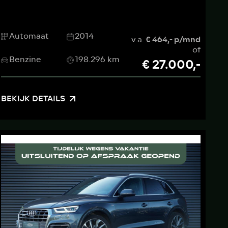
Automaat
2014
v.a.
€ 464,- p/mnd
of
Benzine
198.296 km
€ 27.000,-
BEKIJK DETAILS