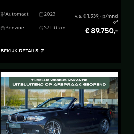
Automaat
2023
v.a.
€ 1.539,- p/mnd
of
Benzine
37.110 km
€ 89.750,-
BEKIJK DETAILS