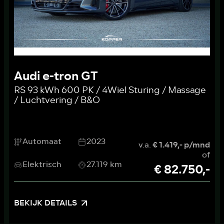
Audi e-tron GT
RS 93 kWh 600 PK / 4Wiel Sturing / Massage
/ Luchtvering / B&O
Automaat
2023
v.a.
€ 1.419,- p/mnd
of
Elektrisch
27.119 km
€ 82.750,-
BEKIJK DETAILS