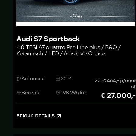
Audi S7 Sportback
4.0 TFSI A7 quattro Pro Line plus / B&O /
Keramisch / LED / Adaptive Cruise
Automaat
2014
v.a.
€ 464,- p/mnd
of
Benzine
198.296 km
€ 27.000,-
BEKIJK DETAILS