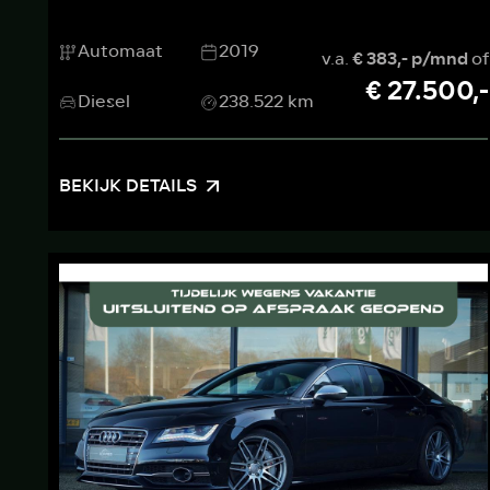
Automaat
2019
v.a.
€ 383,- p/mnd
of
€ 27.500,-
Diesel
238.522 km
BEKIJK DETAILS