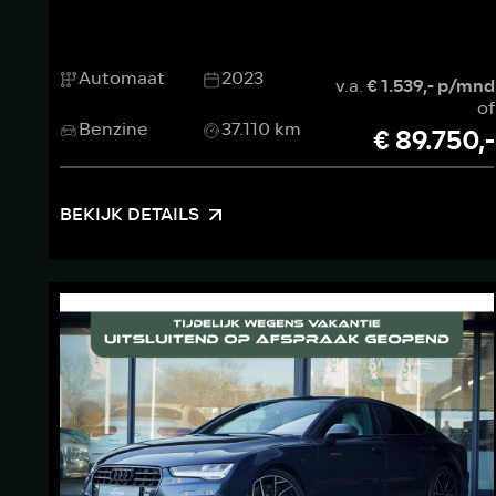
Automaat
2023
v.a.
€ 1.539,- p/mnd
of
Benzine
37.110 km
€ 89.750,-
BEKIJK DETAILS