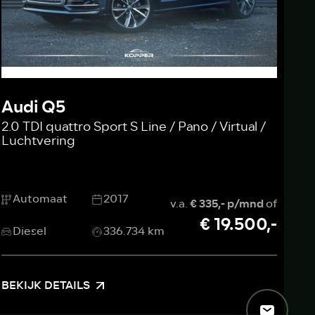
Audi Q5
2.0 TDI quattro Sport S Line / Pano / Virtual /
Luchtvering
Automaat
2017
v.a.
€ 335,- p/mnd
of
€ 19.500,-
Diesel
336.734 km
BEKIJK DETAILS