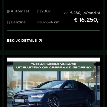
Automaat
2007
v.a.
€ 280,- p/mnd
of
€ 16.250,-
Benzine
87.674 km
BEKIJK DETAILS