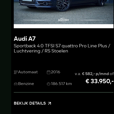
Audi A7
Sportback 4.0 TFSI S7 quattro Pro Line Plus /
Luchtvering / RS Stoelen
Automaat
2016
v.a.
€ 582,- p/mnd
of
€ 33.950,-
Benzine
186.517 km
BEKIJK DETAILS