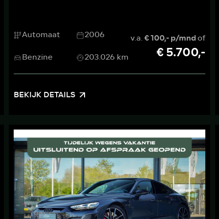
Automaat
2006
v.a.
€ 100,- p/mnd
of
€ 5.700,-
Benzine
203.026 km
BEKIJK DETAILS