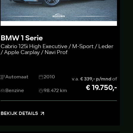
BMW 1 Serie
Cabrio 125i High Executive / M-Sport / Leder
/ Apple Carplay / Navi Prof
Automaat
2010
v.a.
€ 339,- p/mnd
of
€ 19.750,-
Benzine
98.472 km
BEKIJK DETAILS